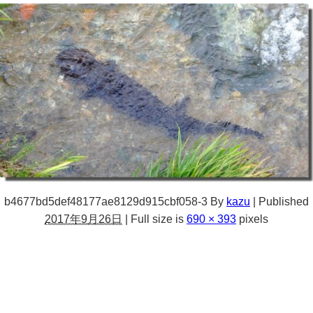
b4677bd5def48177ae8129d915cbf058-3
By
kazu
|
Published
2017年9月26日
|
Full size is
690 × 393
pixels