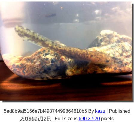
5ed8b9af5166e7bf49874499864610b5
By
kazu
|
Published
2019年5月2日
|
Full size is
690 × 520
pixels