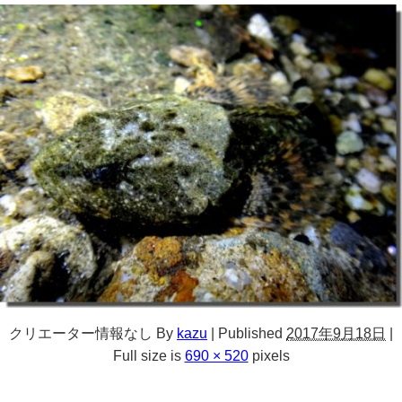
クリエーター情報なし
By
kazu
|
Published
2017年9月18日
|
Full size is
690 × 520
pixels