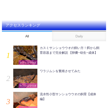
アクセスランキング
All
Daily
カスミサンショウウオの飼い方！餌から飼
育容器まで完全解説 【卵嚢~幼生~成体】
サンショウウオ
ワラジムシを繁殖させてみた
サンショウウオ
流水性小型サンショウウオの飼育【成体
編】