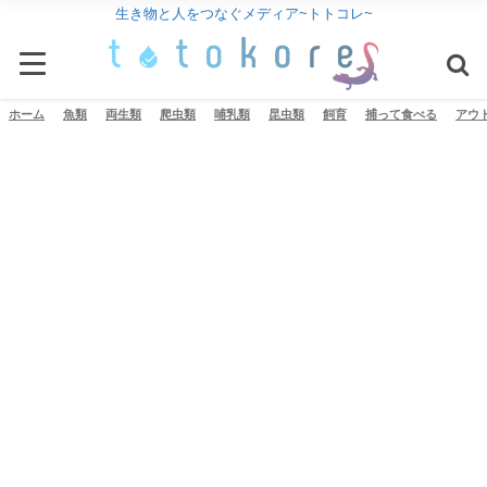
生き物と人をつなぐメディア~トトコレ~
ホーム
魚類
両生類
爬虫類
哺乳類
昆虫類
飼育
捕って食べる
アウ