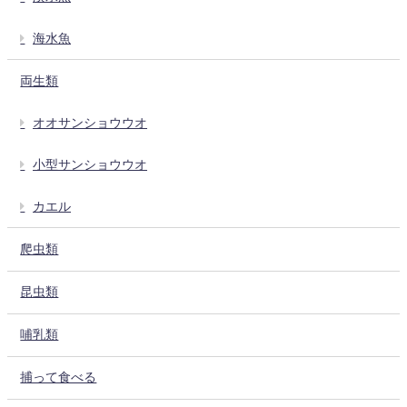
海水魚
両生類
オオサンショウウオ
小型サンショウウオ
カエル
爬虫類
昆虫類
哺乳類
捕って食べる