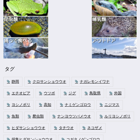
タグ
静岡
クロサンショウウオ
ナガレモンイワナ
エチオピア
ウツボ
ジグ
鳥取県
外国
ヨシノボリ
高知
ナミゲンゴロウ
ニジマス
魚類
爬虫類
ナンヨウツバメウオ
ルリヨシノボリ
ヒダサンショウウオ
タチウオ
ネコザメ
採集ヒダサンショウウオ
コガタノゲンゴロウ