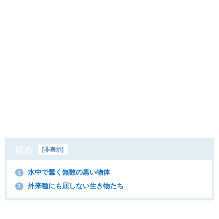
目次
[
非表示
]
水中で蠢く無数の黒い物体
1
外来種にも屈しない生き物たち
2