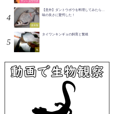
サンショウウオ
【意外】ダントウボウを料理してみたら…
味の良さに驚愕した！
淡水魚
タイワンキンギョの飼育と繁殖
魚