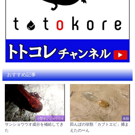
おすすめ記事
小型サンショウウオ
魚類
サンショウウオ成分を補給してき
田んぼの珍獣「カブトエビ」捕ま
た
えたのーん