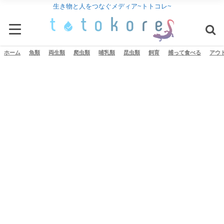
生き物と人をつなぐメディア~トトコレ~
ホーム
魚類
両生類
爬虫類
哺乳類
昆虫類
飼育
捕って食べる
アウ