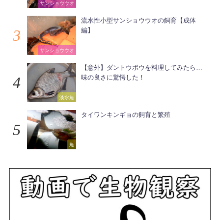
サンショウウオ
流水性小型サンショウウオの飼育【成体
編】
サンショウウオ
【意外】ダントウボウを料理してみたら…
味の良さに驚愕した！
淡水魚
タイワンキンギョの飼育と繁殖
魚