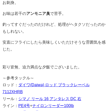
お刺身。
お味は若干の
アンモニア臭
で苦手。
釣ってすぐだったのだけれど、処理がヘタクソだったのか
もしれない。
安直にフライにしたら美味しくいただけそうな雰囲気を感
じた。
彩り皆無、迫力満点な夕飯でございました。
～参考タックル～
ロッド：
ダイワ(Daiwa) ロッド ブラックレーベル
7112XHRB
リール：
シマノ リール 16 アンタレス DC 右
ライン：
PE4号
+
ナイロンリーダー100lb