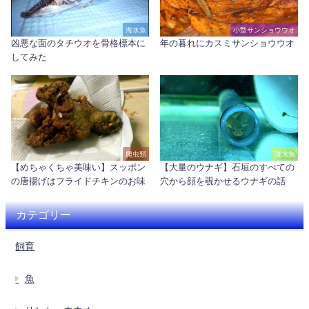
海水魚
小型サンショウウオ
凶悪な面のタチウオを骨格標本に
年の暮れにカスミサンショウウオ
してみた
爬虫類
淡水魚
【めちゃくちゃ美味い】スッポン
【大量のウナギ】石垣のすべての
の唐揚げはフライドチキンのお味
穴から顔を覗かせるウナギの話
カテゴリー
飼育
魚