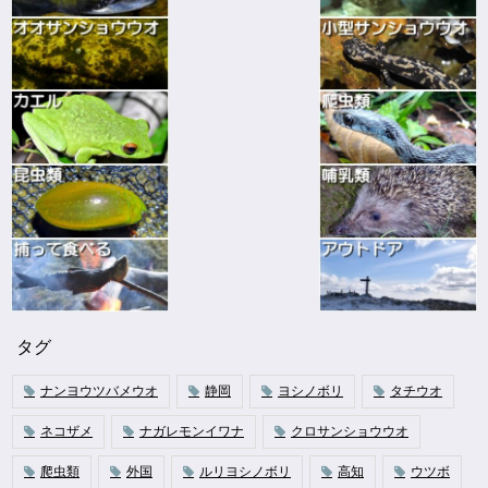
タグ
ナンヨウツバメウオ
静岡
ヨシノボリ
タチウオ
ネコザメ
ナガレモンイワナ
クロサンショウウオ
爬虫類
外国
ルリヨシノボリ
高知
ウツボ