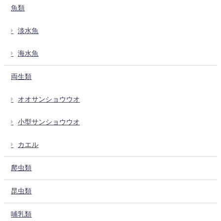
魚類
淡水魚
海水魚
両生類
オオサンショウウオ
小型サンショウウオ
カエル
爬虫類
昆虫類
哺乳類