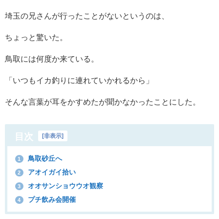
埼玉の兄さんが行ったことがないというのは、
ちょっと驚いた。
鳥取には何度か来ている。
「いつもイカ釣りに連れていかれるから」
そんな言葉が耳をかすめたが聞かなかったことにした。
目次
[
非表示
]
鳥取砂丘へ
1
アオイガイ拾い
2
オオサンショウウオ観察
3
プチ飲み会開催
4