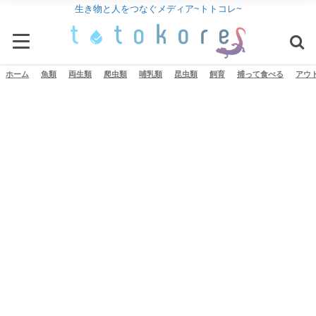
生き物と人をつなぐメディア~トトコレ~
ホーム
魚類
両生類
爬虫類
哺乳類
昆虫類
飼育
捕って食べる
アウ