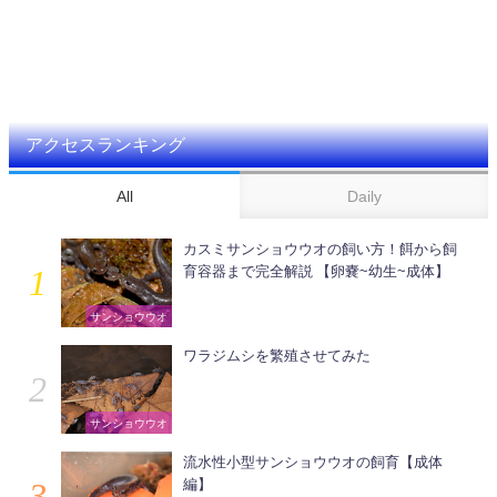
アクセスランキング
All
Daily
カスミサンショウウオの飼い方！餌から飼
育容器まで完全解説 【卵嚢~幼生~成体】
サンショウウオ
ワラジムシを繁殖させてみた
サンショウウオ
流水性小型サンショウウオの飼育【成体
編】