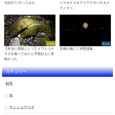
大紀行”に行ってみた
トゲタナゴ＆アリアケギバチ＆ヤ
マノカミ」
淡水魚
海水魚
【本当に美味しい！】イワトコナ
京都の海にて岸壁採集
マズを食べてみたら予想以上に美
味かった
カテゴリー
飼育
魚
サンショウウオ