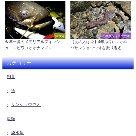
淡水魚
小型サンショウウオ
今年一番のメモリアルフィッシ
【あの人は今】4年ぶりにマホロ
ュ ～ビワコオオナマズ～
バサンショウウオを振り返る
カテゴリー
飼育
魚
サンショウウオ
魚類
淡水魚