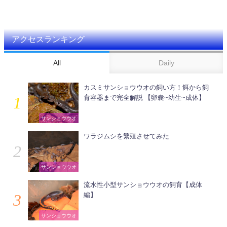
アクセスランキング
All
Daily
カスミサンショウウオの飼い方！餌から飼
育容器まで完全解説 【卵嚢~幼生~成体】
サンショウウオ
ワラジムシを繁殖させてみた
サンショウウオ
流水性小型サンショウウオの飼育【成体
編】
サンショウウオ