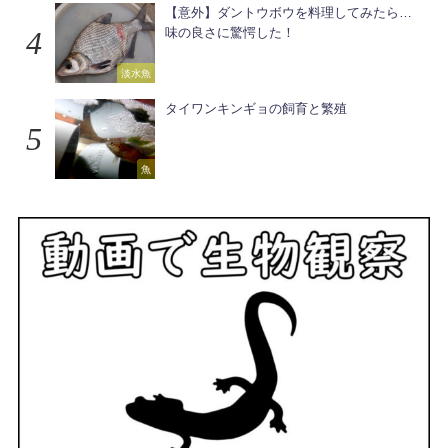
【意外】ダントウボウを料理してみたら…
味の良さに驚愕した！
淡水魚
タイワンキンギョの飼育と繁殖
魚