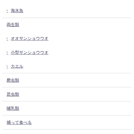
海水魚
両生類
オオサンショウウオ
小型サンショウウオ
カエル
爬虫類
昆虫類
哺乳類
捕って食べる