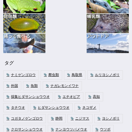
タグ
ナミゲンゴロウ
爬虫類
鳥取県
ルリヨシノボリ
外国
魚類
ナガレモンイワナ
採集ヒダサンショウウオ
エチオピア
高知
タチウオ
ヒダサンショウウオ
ネコザメ
コガタノゲンゴロウ
静岡
ニジマス
ヨシノボリ
クロサンショウウオ
ナンヨウツバメウオ
ウツボ