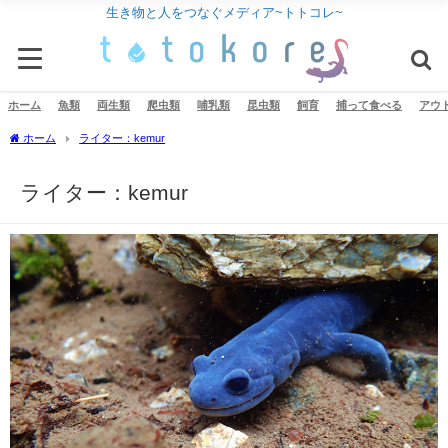
生き物と人をつなぐメディア~トトコレ~
ホーム
魚類
両生類
爬虫類
哺乳類
昆虫類
飼育
捕って食べる
アウ
ホーム
ライター：kemur
ライター：kemur