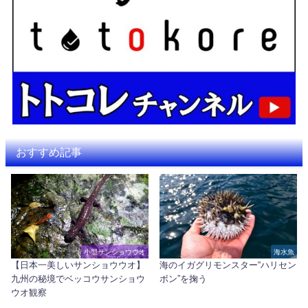
おすすめ記事
小型サンショウウオ
海水魚
【日本一美しいサンショウウオ】
海のイガグリモンスター“ハリセン
九州の秘境でベッコウサンショウ
ボン”を掬う
ウオ観察