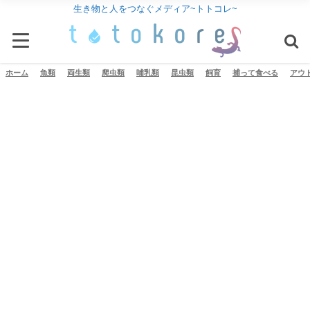
生き物と人をつなぐメディア~トトコレ~
ホーム
魚類
両生類
爬虫類
哺乳類
昆虫類
飼育
捕って食べる
アウ