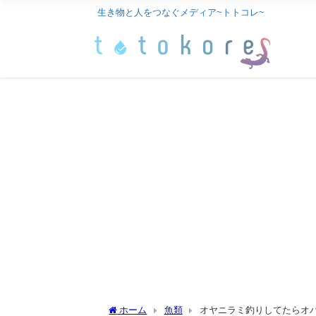
生き物と人をつなぐメディア~トトコレ~
ホーム
魚類
オヤニラミ釣りしてたらオ