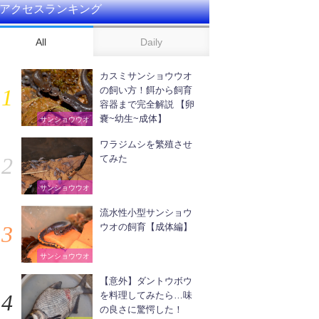
アクセスランキング
All
Daily
カスミサンショウウオ
の飼い方！餌から飼育
容器まで完全解説 【卵
嚢~幼生~成体】
サンショウウオ
ワラジムシを繁殖させ
てみた
サンショウウオ
流水性小型サンショウ
ウオの飼育【成体編】
サンショウウオ
【意外】ダントウボウ
を料理してみたら…味
の良さに驚愕した！