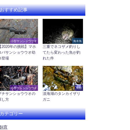
おすすめ記事
小型サンショウウオ
海水魚
【2020年の挑戦】マホ
三重でネコザメ釣りし
ロバサンショウウオ幼
てたら変わった魚が釣
体登場
れた件
小型サンショウウオ
魚類
ブチサンショウウオの
淡海湖のタンカイザリ
探し方
ガニ
カテゴリー
飼育