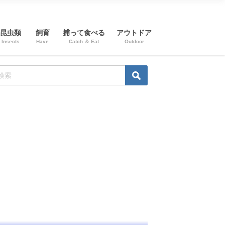
昆虫類
飼育
捕って食べる
アウトドア
Insects
Have
Catch ＆ Eat
Outdoor