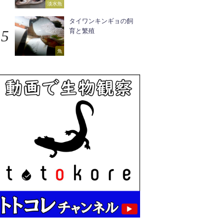
淡水魚
タイワンキンギョの飼
育と繁殖
魚