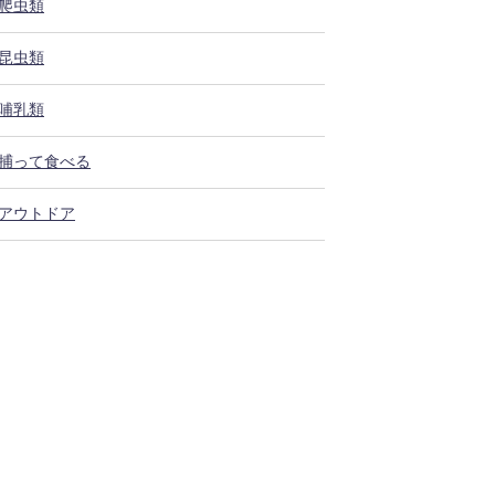
爬虫類
昆虫類
哺乳類
捕って食べる
アウトドア