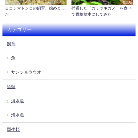
魚
爬虫類
ヨコシマドンコの飼育、始めまし
捕獲した「カミツキガメ」を食べ
た
て骨格標本にしてみた
カテゴリー
飼育
魚
サンショウウオ
魚類
淡水魚
海水魚
両生類