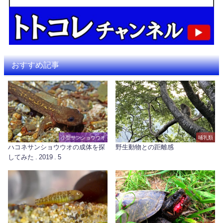
おすすめ記事
小型サンショウウオ
哺乳類
ハコネサンショウウオの成体を探
野生動物との距離感
してみた . 2019 . 5