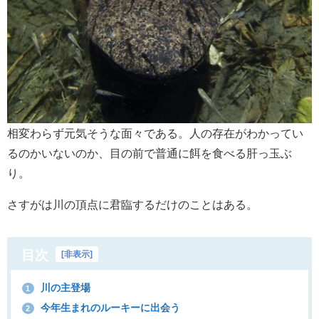
相変わらず元気そうな面々である。人の存在がわかってい
るのかいないのか、目の前で普通に餌を食べる肝っ玉ぶ
り。
さすがは川の頂点に君臨するだけのことはある。
目次
[
非表示
]
川の主登場
1
今年生まれのルーキーに出会う
2