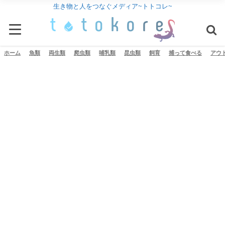
生き物と人をつなぐメディア~トトコレ~
ホーム
魚類
両生類
爬虫類
哺乳類
昆虫類
飼育
捕って食べる
アウ