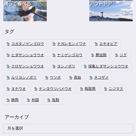
タグ
コガタノゲンゴロウ
ナガレモンイワナ
エチオピア
ヒダサンショウウオ
ナミゲンゴロウ
爬虫類
ジグ
クロサンショウウオ
ヨシノボリ
採集ヒダサンショウウオ
ルリヨシノボリ
ウツボ
高知
ネコザメ
タチウオ
ナンヨウツバメウオ
鳥取県
ニジマス
静岡
外国
魚類
アーカイブ