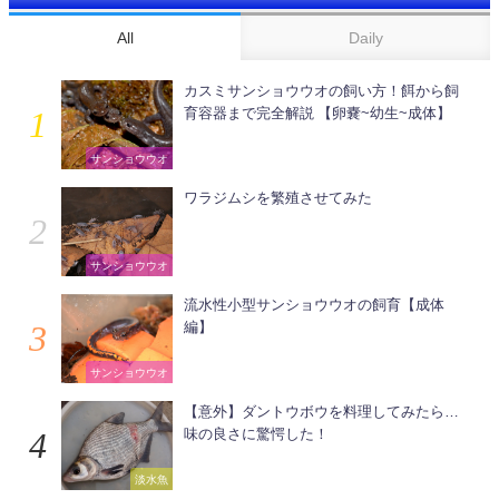
All
Daily
カスミサンショウウオの飼い方！餌から飼
育容器まで完全解説 【卵嚢~幼生~成体】
サンショウウオ
ワラジムシを繁殖させてみた
サンショウウオ
流水性小型サンショウウオの飼育【成体
編】
サンショウウオ
【意外】ダントウボウを料理してみたら…
味の良さに驚愕した！
淡水魚