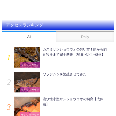
アクセスランキング
All
Daily
カスミサンショウウオの飼い方！餌から飼
育容器まで完全解説 【卵嚢~幼生~成体】
サンショウウオ
ワラジムシを繁殖させてみた
サンショウウオ
流水性小型サンショウウオの飼育【成体
編】
サンショウウオ