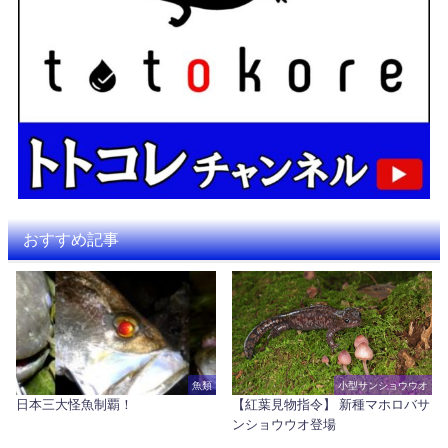
おすすめ記事
魚類
小型サンショウウオ
日本三大怪魚制覇！
【紅葉見物指令】 新種マホロバサ
ンショウウオ登場