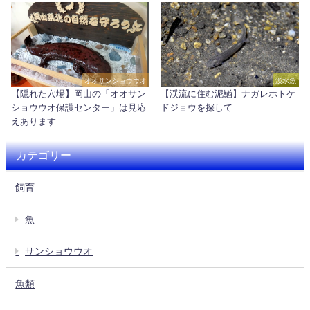
オオサンショウウオ
淡水魚
【隠れた穴場】岡山の「オオサン
【渓流に住む泥鰌】ナガレホトケ
ショウウオ保護センター」は見応
ドジョウを探して
えあります
カテゴリー
飼育
魚
サンショウウオ
魚類