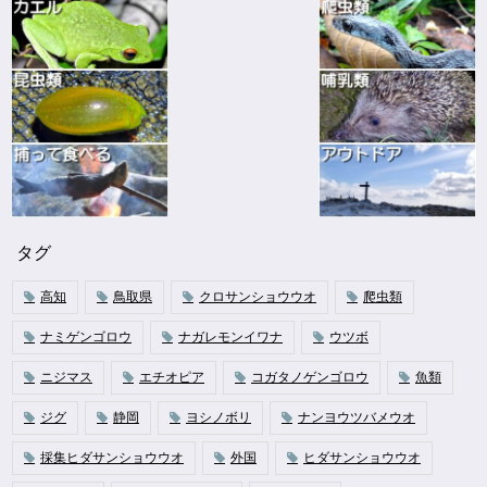
タグ
高知
鳥取県
クロサンショウウオ
爬虫類
ナミゲンゴロウ
ナガレモンイワナ
ウツボ
ニジマス
エチオピア
コガタノゲンゴロウ
魚類
ジグ
静岡
ヨシノボリ
ナンヨウツバメウオ
採集ヒダサンショウウオ
外国
ヒダサンショウウオ