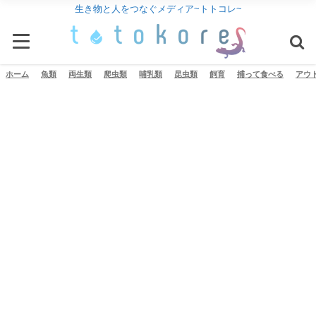
生き物と人をつなぐメディア~トトコレ~
ホーム
魚類
両生類
爬虫類
哺乳類
昆虫類
飼育
捕って食べる
アウ