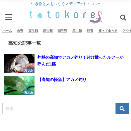
生き物と人をつなぐメディア~トトコレ~
ホーム
魚類
両生類
爬虫類
哺乳類
昆虫類
飼育
捕って食べる
アウ
高知の記事一覧
灼熱の高知でアカメ釣り！砕け散ったルアーが
呼んだ1匹
海水魚
【高知の怪魚】アカメ釣り
海水魚