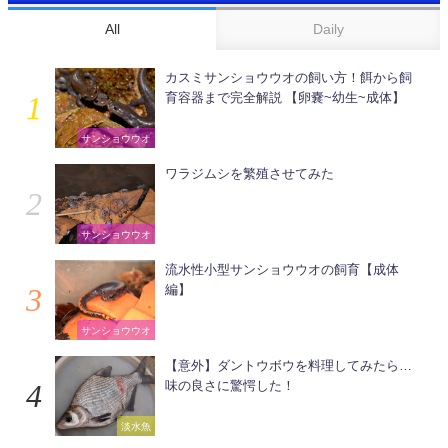
All
Daily
カスミサンショウウオの飼い方！餌から飼
育容器まで完全解説 【卵嚢~幼生~成体】
サンショウウオ
ワラジムシを繁殖させてみた
サンショウウオ
流水性小型サンショウウオの飼育【成体
編】
サンショウウオ
【意外】ダントウボウを料理してみたら…
味の良さに驚愕した！
淡水魚