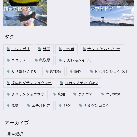
タグ
ヨシノボリ
外国
ウツボ
ナンヨウツバメウオ
ネコザメ
鳥取県
ナガレモンイワナ
ルリヨシノボリ
爬虫類
静岡
ヒダサンショウウオ
採集ヒダサンショウウオ
コガタノゲンゴロウ
クロサンショウウオ
高知
タチウオ
ニジマス
魚類
エチオピア
ジグ
ナミゲンゴロウ
アーカイブ