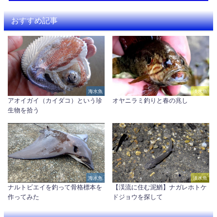
おすすめ記事
海水魚
淡水魚
アオイガイ（カイダコ）という珍
オヤニラミ釣りと春の兆し
生物を拾う
海水魚
淡水魚
ナルトビエイを釣って骨格標本を
【渓流に住む泥鰌】ナガレホトケ
作ってみた
ドジョウを探して