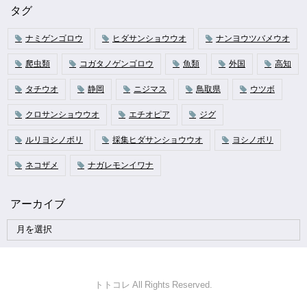
タグ
ナミゲンゴロウ
ヒダサンショウウオ
ナンヨウツバメウオ
爬虫類
コガタノゲンゴロウ
魚類
外国
高知
タチウオ
静岡
ニジマス
鳥取県
ウツボ
クロサンショウウオ
エチオピア
ジグ
ルリヨシノボリ
採集ヒダサンショウウオ
ヨシノボリ
ネコザメ
ナガレモンイワナ
アーカイブ
トトコレ All Rights Reserved.