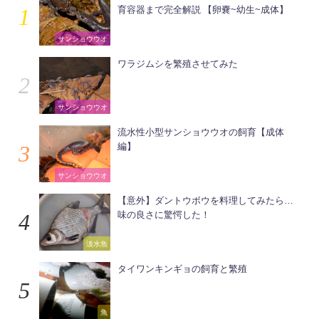
育容器まで完全解説 【卵嚢~幼生~成体】
サンショウウオ
ワラジムシを繁殖させてみた
サンショウウオ
流水性小型サンショウウオの飼育【成体
編】
サンショウウオ
【意外】ダントウボウを料理してみたら…
味の良さに驚愕した！
淡水魚
タイワンキンギョの飼育と繁殖
魚