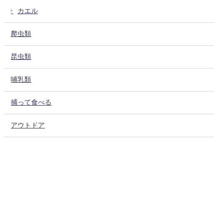
カエル
爬虫類
昆虫類
哺乳類
捕って食べる
アウトドア