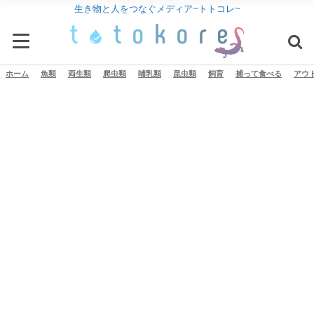
生き物と人をつなぐメディア~トトコレ~
ホーム
魚類
両生類
爬虫類
哺乳類
昆虫類
飼育
捕って食べる
アウ