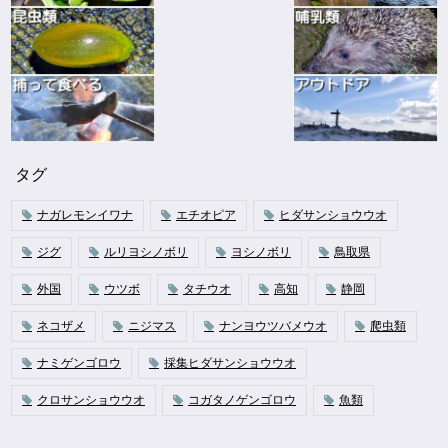
タグ
ナガレモンイワナ
エチオピア
ヒダサンショウウオ
ジグ
ルリヨシノボリ
ヨシノボリ
鳥取県
外国
ウツボ
タチウオ
高知
静岡
ネコザメ
ニジマス
ナンヨウツバメウオ
爬虫類
ナミゲンゴロウ
採集ヒダサンショウウオ
クロサンショウウオ
コガタノゲンゴロウ
魚類