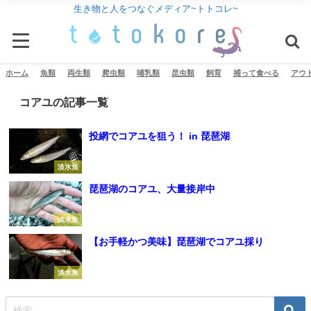
生き物と人をつなぐメディア~トトコレ~
ホーム
魚類
両生類
爬虫類
哺乳類
昆虫類
飼育
捕って食べる
アウ
コアユの記事一覧
投網でコアユを狙う！ in 琵琶湖
淡水魚
琵琶湖のコアユ、大量接岸中
淡水魚
【お手軽かつ美味】琵琶湖でコアユ採り
淡水魚