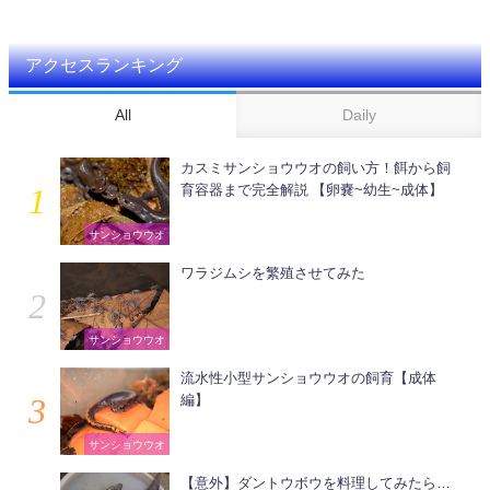
アクセスランキング
All
Daily
カスミサンショウウオの飼い方！餌から飼
育容器まで完全解説 【卵嚢~幼生~成体】
サンショウウオ
ワラジムシを繁殖させてみた
サンショウウオ
流水性小型サンショウウオの飼育【成体
編】
サンショウウオ
【意外】ダントウボウを料理してみたら…