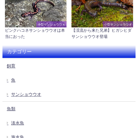
小型サンショウウオ
小型サンショウウオ
ピンクハコネサンショウウオは本
【渓流から来た兄弟】ヒガシヒダ
当におった
サンショウウオ登場
カテゴリー
飼育
魚
サンショウウオ
魚類
淡水魚
海水魚