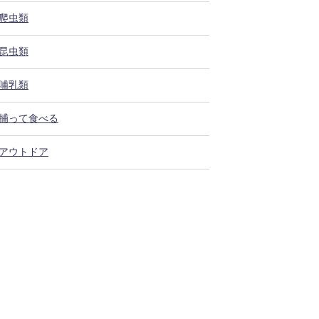
爬虫類
昆虫類
哺乳類
捕って食べる
アウトドア