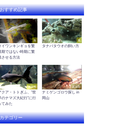
おすすめ記事
魚
魚
タイワンキンギョを繁
タナバタウオの飼い方
殖期ではない時期に繁
殖させる方法
淡水魚
昆虫類
アクア・トトぎふ、“世
ナミゲンゴロウ探し in
界のナマズ大紀行”に行
岡山
ってみた
カテゴリー