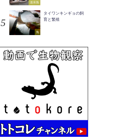
淡水魚
タイワンキンギョの飼
育と繁殖
魚