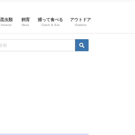
昆虫類
飼育
捕って食べる
アウトドア
Insects
Have
Catch ＆ Eat
Outdoor