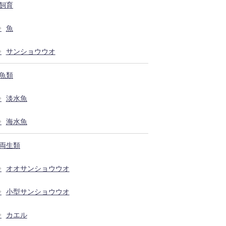
飼育
魚
サンショウウオ
魚類
淡水魚
海水魚
両生類
オオサンショウウオ
小型サンショウウオ
カエル