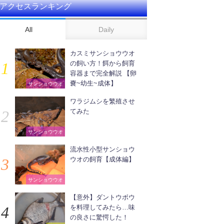
アクセスランキング
All
Daily
カスミサンショウウオ
の飼い方！餌から飼育
容器まで完全解説 【卵
嚢~幼生~成体】
サンショウウオ
ワラジムシを繁殖させ
てみた
サンショウウオ
流水性小型サンショウ
ウオの飼育【成体編】
サンショウウオ
【意外】ダントウボウ
を料理してみたら…味
の良さに驚愕した！