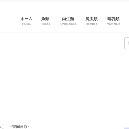
ホーム
魚類
両生類
爬虫類
哺乳類
HOME
Fishes
Amphibians
Reptiles
Mammals
べし ～曽爾高原～