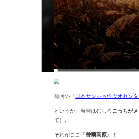
前回の『
日本サンショウウオセンタ
というか、当時はむしろ
こっちがメ
て）。
それがここ『
曽爾高原
』！