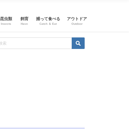
昆虫類
飼育
捕って食べる
アウトドア
Insects
Have
Catch ＆ Eat
Outdoor