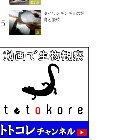
淡水魚
タイワンキンギョの飼
育と繁殖
魚