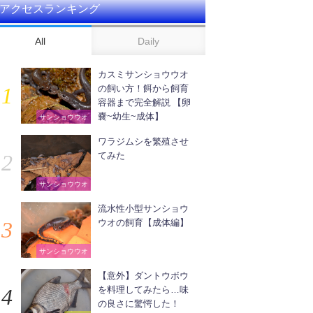
アクセスランキング
All
Daily
カスミサンショウウオ
の飼い方！餌から飼育
容器まで完全解説 【卵
嚢~幼生~成体】
サンショウウオ
ワラジムシを繁殖させ
てみた
サンショウウオ
流水性小型サンショウ
ウオの飼育【成体編】
サンショウウオ
【意外】ダントウボウ
を料理してみたら…味
の良さに驚愕した！