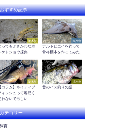
おすすめ記事
淡水魚
海水魚
とってもぶさかわなホ
ナルトビエイを釣って
トケドジョウ採集
骨格標本を作ってみた
淡水魚
淡水魚
【コラム】ネイティブ
昔のバス釣りの話
フィッシュって容易く
使わないで欲しい
カテゴリー
飼育