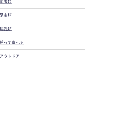
爬虫類
昆虫類
哺乳類
捕って食べる
アウトドア