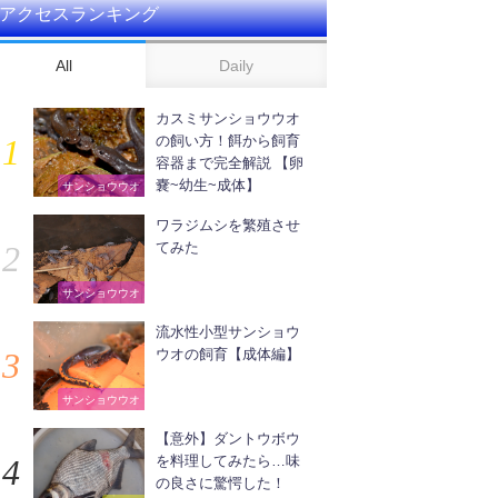
アクセスランキング
All
Daily
カスミサンショウウオ
の飼い方！餌から飼育
容器まで完全解説 【卵
嚢~幼生~成体】
サンショウウオ
ワラジムシを繁殖させ
てみた
サンショウウオ
流水性小型サンショウ
ウオの飼育【成体編】
サンショウウオ
【意外】ダントウボウ
を料理してみたら…味
の良さに驚愕した！