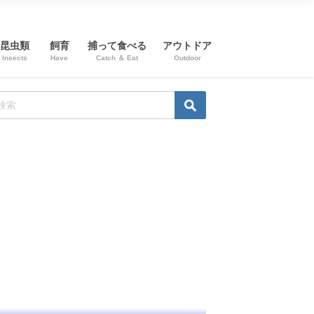
昆虫類
飼育
捕って食べる
アウトドア
Insects
Have
Catch ＆ Eat
Outdoor