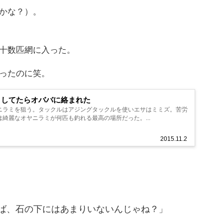
かな？）。
十数匹網に入った。
ったのに笑。
りしてたらオババに絡まれた
ニラミを狙う。タックルはアジングタックルを使いエサはミミズ。苦労
綺麗なオヤニラミが何匹も釣れる最高の場所だった。...
2015.11.2
ば、石の下にはあまりいないんじゃね？
」