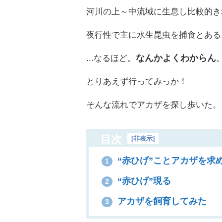
河川の上～中流域に生息し比較的き
夜行性で主に水生昆虫を捕食とある
...なるほど。
なんかよくわからん
とりあえず行ってみっか！
そんな流れでアカザを探し歩いた。
目次
[
非表示
]
“赤ひげ”ことアカザを求め
1
“赤ひげ”現る
2
アカザを飼育してみた
3