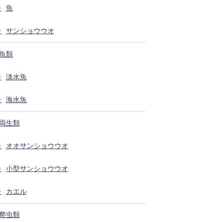
魚
サンショウウオ
魚類
淡水魚
海水魚
両生類
オオサンショウウオ
小型サンショウウオ
カエル
爬虫類