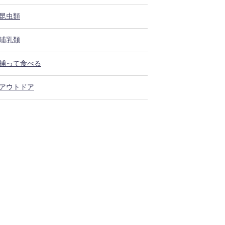
昆虫類
哺乳類
捕って食べる
アウトドア