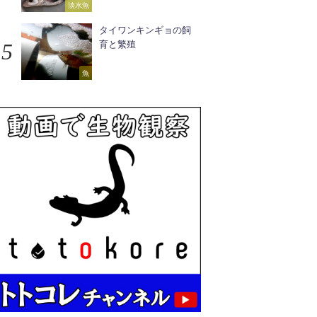
淡水魚
タイワンキンギョの飼
育と繁殖
魚