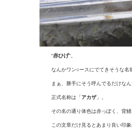
“
赤ひげ
”。
なんかワン○ースにでてきそうな名
まぁ、勝手にそう呼んでるだけなん
正式名称は「
アカザ
」。
その名の通り体色は赤っぽく、背鰭
この文章だけ見るとあまり良い印象