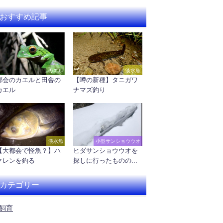
おすすめ記事
カエル
淡水魚
都会のカエルと田舎の
【噂の新種】タニガワ
カエル
ナマズ釣り
淡水魚
小型サンショウウオ
【大都会で怪魚？】ハ
ヒダサンショウウオを
クレンを釣る
探しに行ったものの...
カテゴリー
飼育