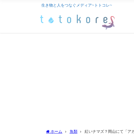
生き物と人をつなぐメディア~トトコレ~
ホーム
魚類
紅いナマズ？岡山にて「ア