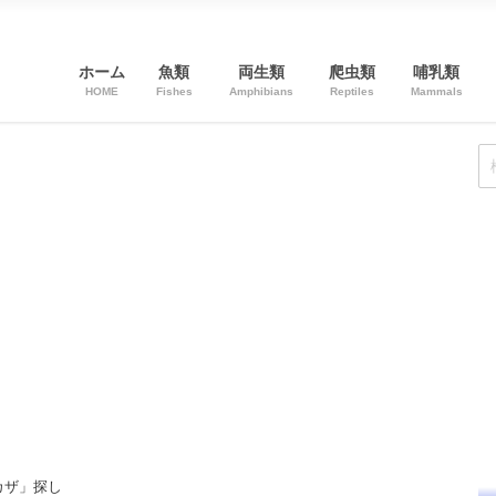
ホーム
魚類
両生類
爬虫類
哺乳類
HOME
Fishes
Amphibians
Reptiles
Mammals
カザ」探し