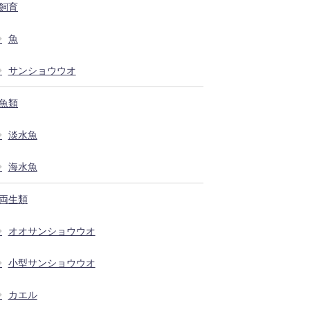
飼育
魚
サンショウウオ
魚類
淡水魚
海水魚
両生類
オオサンショウウオ
小型サンショウウオ
カエル