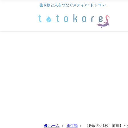
生き物と人をつなぐメディア~トトコレ~
ホーム
両生類
【必殺の0.1秒 前編】