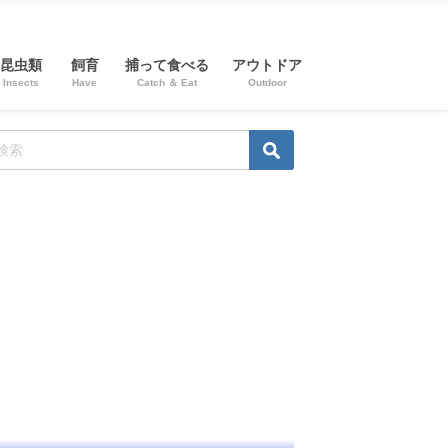
昆虫類
飼育
捕って食べる
アウトドア
Insects
Have
Catch ＆ Eat
Outdoor