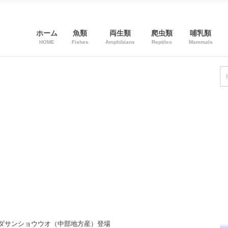
ホーム
魚類
両生類
爬虫類
哺乳類
HOME
Fishes
Amphibians
Reptiles
Mammals
ヒダサンショウウオ（中部地方産）登場