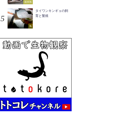
淡水魚
タイワンキンギョの飼
育と繁殖
魚