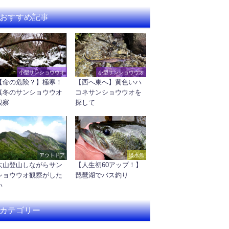
おすすめ記事
小型サンショウウオ
小型サンショウウオ
【命の危険？】極寒！
【西へ東へ】黄色いハ
真冬のサンショウウオ
コネサンショウウオを
観察
探して
アウトドア
淡水魚
大山登山しながらサン
【人生初60アップ！】
ショウウオ観察がした
琵琶湖でバス釣り
い
カテゴリー