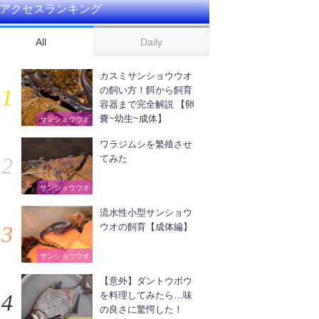
アクセスランキング
All
Daily
カスミサンショウウオ
の飼い方！餌から飼育
容器まで完全解説 【卵
嚢~幼生~成体】
サンショウウオ
ワラジムシを繁殖させ
てみた
サンショウウオ
流水性小型サンショウ
ウオの飼育【成体編】
サンショウウオ
【意外】ダントウボウ
を料理してみたら…味
の良さに驚愕した！