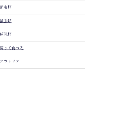
爬虫類
昆虫類
哺乳類
捕って食べる
アウトドア